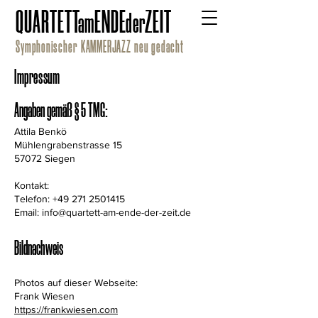
QUARTET
T
ENDE
ZEIT
a
m
de
r
Symphonischer KAMMERJAZZ neu gedacht
Impressum
Angaben gemäß § 5 TMG:
Attila Benkö
Mühlengrabenstrasse 15
57072 Siegen
Kontakt:
Telefon:
+49 271 2501415
Email:
info@quartett-am-ende-der-zeit.de
Bildnachweis
Photos auf dieser Webseite:
Frank Wiesen
https://frankwiesen.com